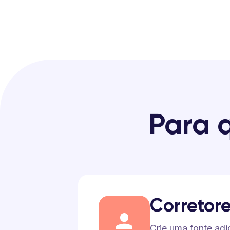
Para 
Corretor
Crie uma fonte adi