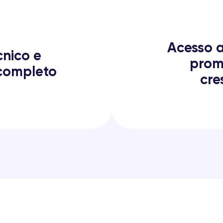
Acesso 
cnico e
prom
completo
cre