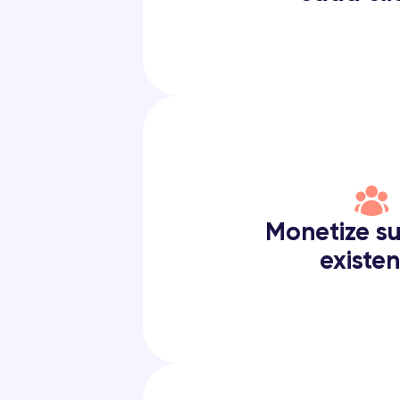
Monetize s
existe