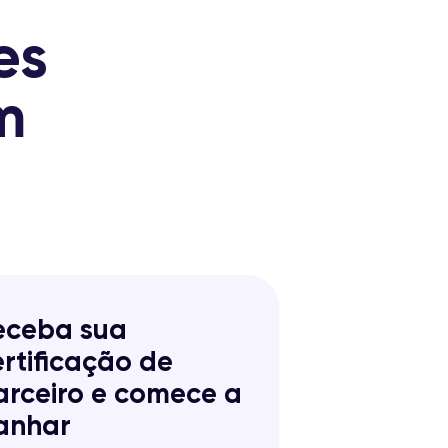
es
m
eceba sua
ertificação de
arceiro e comece a
anhar