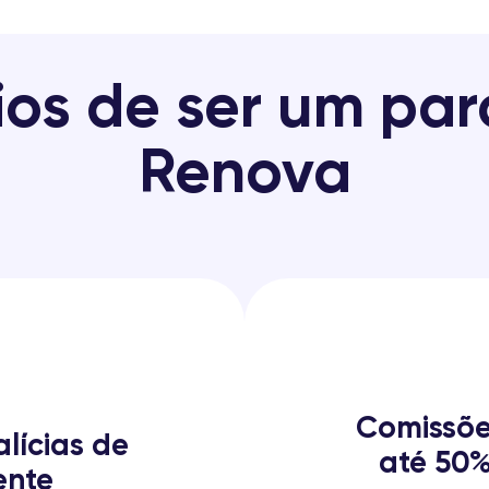
ios de ser um par
Renova
Comissõe
alícias de
até 50%
ente