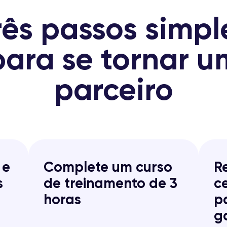
rês passos simpl
para se tornar u
parceiro
 e
Complete um curso
R
s
de treinamento de 3
c
horas
p
g