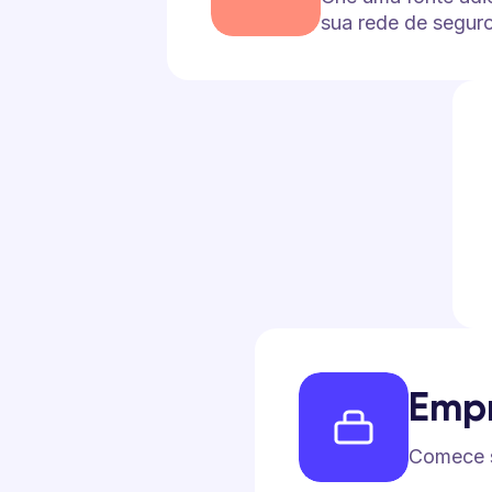
sua rede de segur
Emp
Comece s