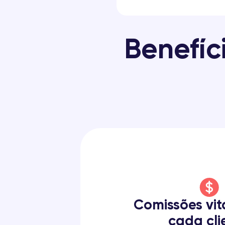
Benefíc
Comissões vit
cada cli