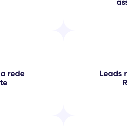
as
ua rede
Leads 
nte
R